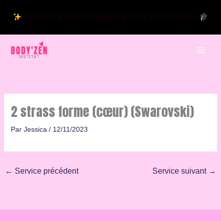
Aller
au
FORMATIONS DISPONIBLES EN PRÉSENTIEL
contenu
2 strass forme (cœur) (Swarovski)
Par
Jessica
/
12/11/2023
←
Service précédent
Service suivant
→