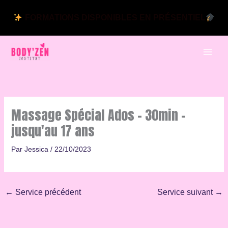
Aller
au
FORMATIONS DISPONIBLES EN PRÉSENTIEL
contenu
Massage Spécial Ados – 30min –
jusqu'au 17 ans
Par
Jessica
/
22/10/2023
←
Service précédent
Service suivant
→